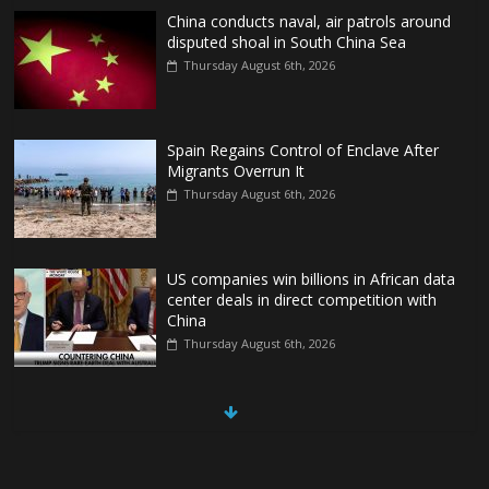
China conducts naval, air patrols around
disputed shoal in South China Sea
Thursday August 6th, 2026
Spain Regains Control of Enclave After
Migrants Overrun It
Thursday August 6th, 2026
US companies win billions in African data
center deals in direct competition with
China
Thursday August 6th, 2026
China, Russia, Iran and North Korea
form ‘axis of aggressors’ that could
overwhelm US, book warns
Thursday August 6th, 2026