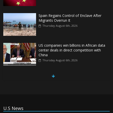
Spain Regains Control of Enclave After
Migrants Overrun It
Thursday August 6th, 2026
US companies win billions in African data
center deals in direct competition with
China
Thursday August 6th, 2026
China, Russia, Iran and North Korea
form ‘axis of aggressors’ that could
overwhelm US, book warns
Thursday August 6th, 2026
(Tiếng Việt) VinFast mất 400 triệu USD
U.S News
ưu đãi cho dự án nhà máy xe điện tại Mỹ