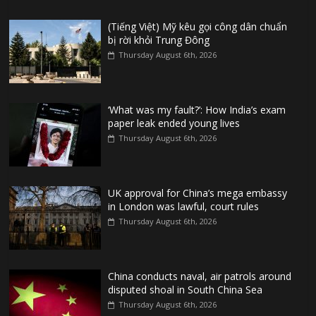
(Tiếng Việt) Mỹ kêu gọi công dân chuẩn
bị rời khỏi Trung Đông
Thursday August 6th, 2026
‘What was my fault?’: How India’s exam
paper leak ended young lives
Thursday August 6th, 2026
UK approval for China’s mega embassy
in London was lawful, court rules
Thursday August 6th, 2026
China conducts naval, air patrols around
disputed shoal in South China Sea
Thursday August 6th, 2026