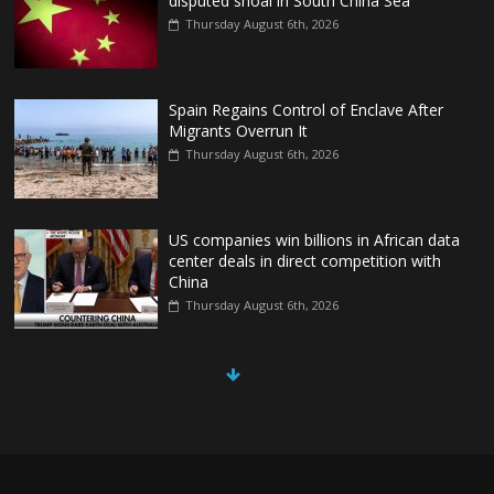
disputed shoal in South China Sea
Thursday August 6th, 2026
Spain Regains Control of Enclave After
Migrants Overrun It
Thursday August 6th, 2026
US companies win billions in African data
center deals in direct competition with
China
Thursday August 6th, 2026
China, Russia, Iran and North Korea
form ‘axis of aggressors’ that could
overwhelm US, book warns
Thursday August 6th, 2026