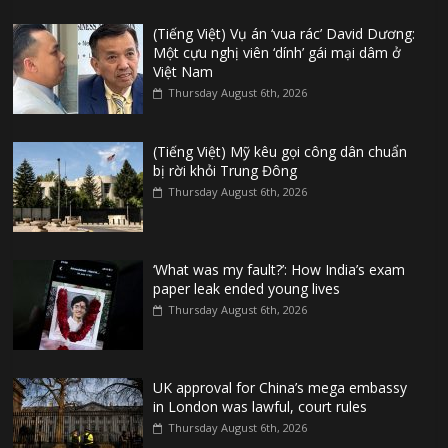
(Tiếng Việt) Vụ án ‘vua rác’ David Dương:
Một cựu nghị viên ‘dính’ gái mại dâm ở
Việt Nam
Thursday August 6th, 2026
(Tiếng Việt) Mỹ kêu gọi công dân chuẩn
bị rời khỏi Trung Đông
Thursday August 6th, 2026
‘What was my fault?’: How India’s exam
paper leak ended young lives
Thursday August 6th, 2026
UK approval for China’s mega embassy
in London was lawful, court rules
Thursday August 6th, 2026