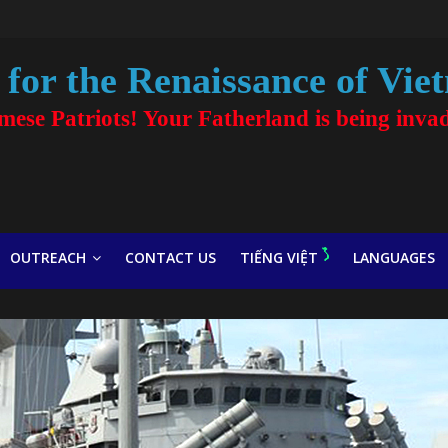
for the Renaissance of Vie
amese Patriots! Your Fatherland is being inva
OUTREACH
CONTACT US
TIẾNG VIỆT
LANGUAGES