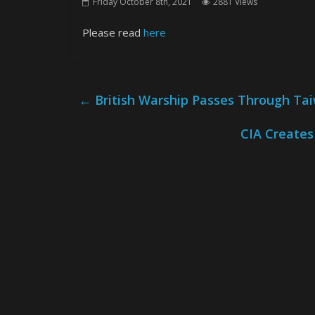
Friday October 8th, 2021
2881 Views
Please read
here
←
British Warship Passes Through Tai
CIA Creates