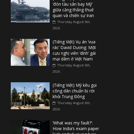
‘đón tàu sân bay Mỹ’
giữa căng thẳng thuế
quan và chiến sự Iran
Thursday August 6th,
2026
(Tiếng Việt) Vụ án ‘vua
rác’ David Dương: Một
cựu nghị viên ‘dính’ gái
mại dâm ở Việt Nam
Thursday August 6th,
2026
(Tiếng Việt) Mỹ kêu gọi
công dân chuẩn bị rời
khỏi Trung Đông
Thursday August 6th,
2026
‘What was my fault?’:
How India’s exam paper