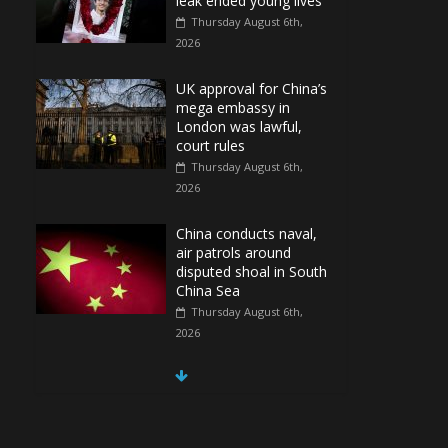
leak ended young lives
Thursday August 6th,
2026
UK approval for China’s
mega embassy in
London was lawful,
court rules
Thursday August 6th,
2026
China conducts naval,
air patrols around
disputed shoal in South
China Sea
Thursday August 6th,
2026
Spain Regains Control
of Enclave After
Migrants Overrun It
Thursday August 6th,