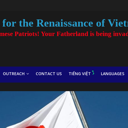
for the Renaissance of Vie
amese Patriots! Your Fatherland is being inva
OUTREACH
CONTACT US
TIẾNG VIỆT
LANGUAGES