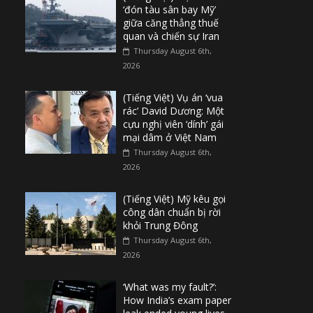
‘đón tàu sân bay Mỹ’
giữa căng thẳng thuế
quan và chiến sự Iran
Thursday August 6th,
2026
(Tiếng Việt) Vụ án ‘vua
rác’ David Dương: Một
cựu nghị viên ‘dính’ gái
mại dâm ở Việt Nam
Thursday August 6th,
2026
(Tiếng Việt) Mỹ kêu gọi
công dân chuẩn bị rời
khỏi Trung Đông
Thursday August 6th,
2026
‘What was my fault?’:
How India’s exam paper