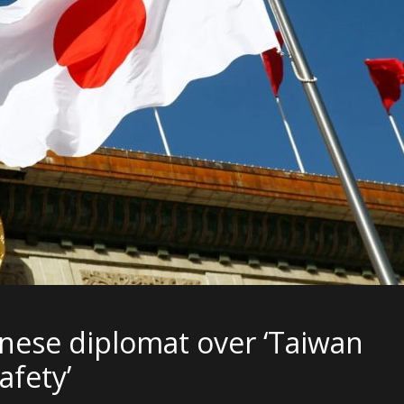
nese diplomat over ‘Taiwan
afety’