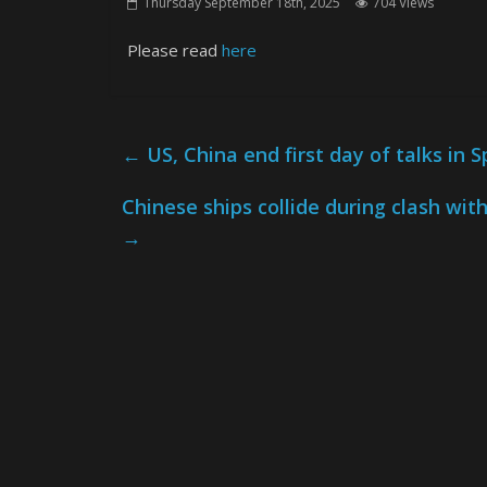
Thursday September 18th, 2025
704 Views
Please read
here
←
US, China end first day of talks in 
Chinese ships collide during clash wit
→