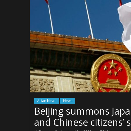
Asian News
News
Beijing summons Japa
and Chinese citizens’ s