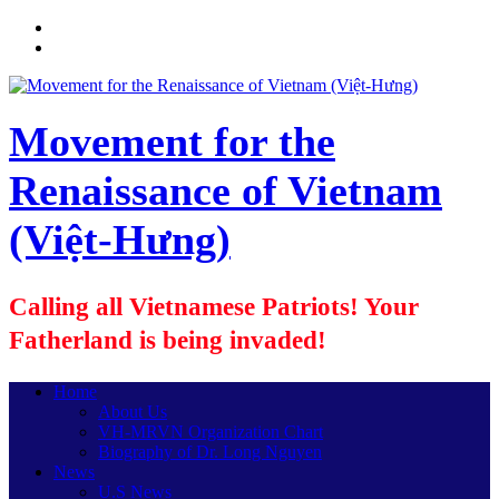
Movement for the
Renaissance of Vietnam
(Việt-Hưng)
Calling all Vietnamese Patriots! Your
Fatherland is being invaded!
Home
About Us
VH-MRVN Organization Chart
Biography of Dr. Long Nguyen
News
U.S News