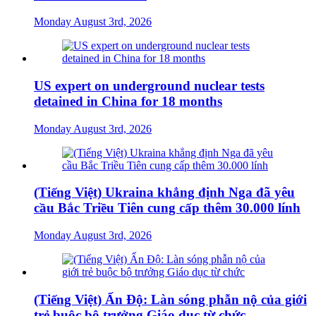
Monday August 3rd, 2026
US expert on underground nuclear tests
detained in China for 18 months
Monday August 3rd, 2026
(Tiếng Việt) Ukraina khẳng định Nga đã yêu
cầu Bắc Triều Tiên cung cấp thêm 30.000 lính
Monday August 3rd, 2026
(Tiếng Việt) Ấn Độ: Làn sóng phẫn nộ của giới
trẻ buộc bộ trưởng Giáo dục từ chức