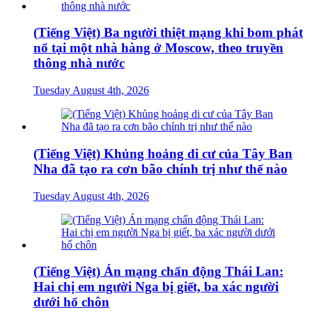
(Tiếng Việt) Ba người thiệt mạng khi bom phát
nổ tại một nhà hàng ở Moscow, theo truyền
thông nhà nước
Tuesday August 4th, 2026
(Tiếng Việt) Khủng hoảng di cư của Tây Ban
Nha đã tạo ra cơn bão chính trị như thế nào
Tuesday August 4th, 2026
(Tiếng Việt) Án mạng chấn động Thái Lan:
Hai chị em người Nga bị giết, ba xác người
dưới hố chôn