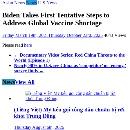
Asian News
News
U.S News
Biden Takes First Tentative Steps to
Address Global Vaccine Shortage
Friday March 19th, 2021
Thursday October 23rd, 2025
4043 Views
Please read
here
←
Documentary Video Series: Red China Threats to the
World (Episode 1)
Nearly 90% in U.S. see China as ‘competitor’ or ‘enemy,’
survey finds
→
News
View All
(Tiếng Việt) Mỹ kêu gọi công dân chuẩn bị rời
khỏi Trung Đông
Thursday August 6th, 2026