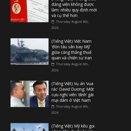
đảng viên không được
làm: nhiều quy định mới
và cụ thể hơn
Thursday August 6th,
2026
(Tiếng Việt) Việt Nam
‘đón tàu sân bay Mỹ’
giữa căng thẳng thuế
quan và chiến sự Iran
Thursday August 6th,
2026
(Tiếng Việt) Vụ án ‘vua
rác’ David Dương: Một
cựu nghị viên ‘dính’ gái
mại dâm ở Việt Nam
Thursday August 6th,
2026
(Tiếng Việt) Mỹ kêu gọi