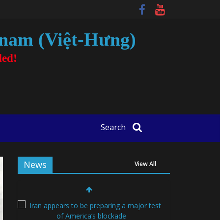
tnam (Việt-Hưng)
ded!
Search
News
View All