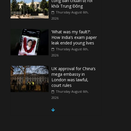
công dân chuẩn bị rời
khỏi Trung Đông
Thursday August 6th,
2026
‘What was my fault?’:
How India’s exam paper
leak ended young lives
Thursday August 6th,
2026
UK approval for China’s
mega embassy in
London was lawful,
court rules
Thursday August 6th,
2026
China conducts naval,
air patrols around
disputed shoal in South
China Sea