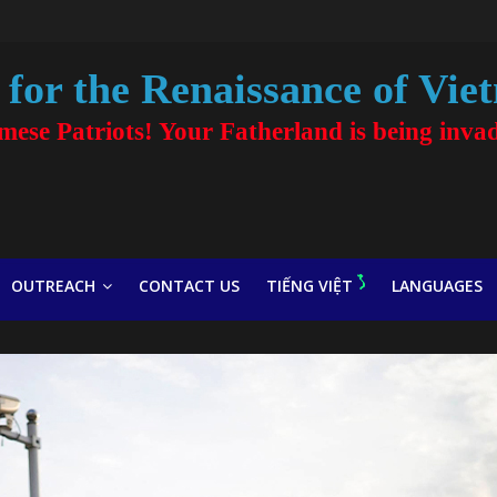
for the Renaissance of Vie
amese Patriots! Your Fatherland is being inva
OUTREACH
CONTACT US
TIẾNG VIỆT
LANGUAGES