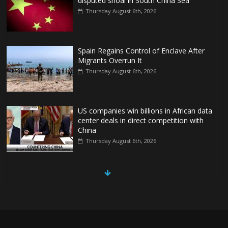
disputed shoal in South China Sea
Thursday August 6th, 2026
Spain Regains Control of Enclave After
Migrants Overrun It
Thursday August 6th, 2026
US companies win billions in African data
center deals in direct competition with
China
Thursday August 6th, 2026
China, Russia, Iran and North Korea
form ‘axis of aggressors’ that could
overwhelm US, book warns
Thursday August 6th, 2026