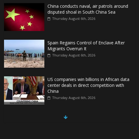
China conducts naval, air patrols around
disputed shoal in South China Sea
Thursday August 6th, 2026
Spain Regains Control of Enclave After
Migrants Overrun It
Thursday August 6th, 2026
US companies win billions in African data
center deals in direct competition with
China
Thursday August 6th, 2026
China, Russia, Iran and North Korea
form ‘axis of aggressors’ that could
overwhelm US, book warns
Thursday August 6th, 2026