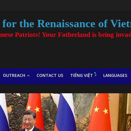
for the Renaissance of Vie
amese Patriots! Your Fatherland is being inva
OUTREACH
CONTACT US
TIẾNG VIỆT
LANGUAGES