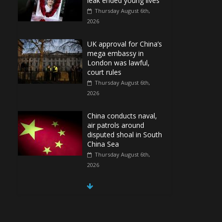
leak ended young lives
Thursday August 6th,
2026
UK approval for China’s
mega embassy in
London was lawful,
court rules
Thursday August 6th,
2026
China conducts naval,
air patrols around
disputed shoal in South
China Sea
Thursday August 6th,
2026
Spain Regains Control
of Enclave After
Migrants Overrun It
Thursday August 6th,