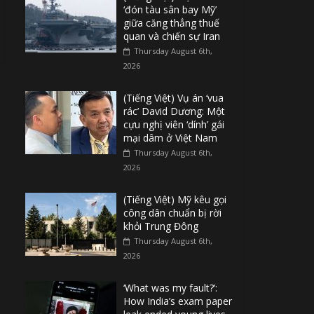
‘đón tàu sân bay Mỹ’
giữa căng thẳng thuế
quan và chiến sự Iran
Thursday August 6th,
2026
(Tiếng Việt) Vụ án ‘vua
rác’ David Dương: Một
cựu nghị viên ‘dính’ gái
mại dâm ở Việt Nam
Thursday August 6th,
2026
(Tiếng Việt) Mỹ kêu gọi
công dân chuẩn bị rời
khỏi Trung Đông
Thursday August 6th,
2026
‘What was my fault?’:
How India’s exam paper