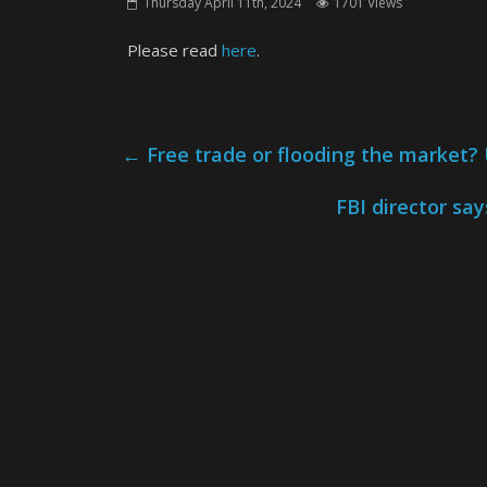
Thursday April 11th, 2024
1701 Views
Please read
here
.
←
Free trade or flooding the market? 
FBI director say