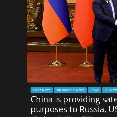
Asian News
International News
News
U.S New
China is providing satel
purposes to Russia, U