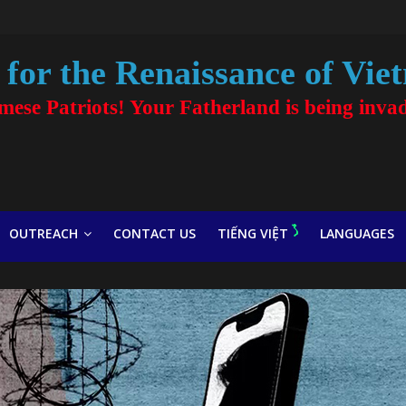
for the Renaissance of Vie
amese Patriots! Your Fatherland is being inva
OUTREACH
CONTACT US
TIẾNG VIỆT
LANGUAGES