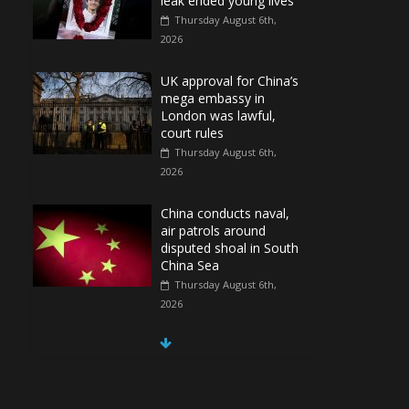
leak ended young lives
Thursday August 6th,
2026
UK approval for China’s
mega embassy in
London was lawful,
court rules
Thursday August 6th,
2026
China conducts naval,
air patrols around
disputed shoal in South
China Sea
Thursday August 6th,
2026
Spain Regains Control
of Enclave After
Migrants Overrun It
Thursday August 6th,