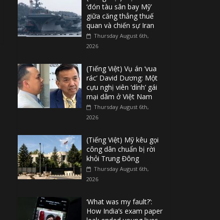
‘đón tàu sân bay Mỹ’
giữa căng thẳng thuế
quan và chiến sự Iran
Thursday August 6th,
2026
(Tiếng Việt) Vụ án ‘vua
rác’ David Dương: Một
cựu nghị viên ‘dính’ gái
mại dâm ở Việt Nam
Thursday August 6th,
2026
(Tiếng Việt) Mỹ kêu gọi
công dân chuẩn bị rời
khỏi Trung Đông
Thursday August 6th,
2026
‘What was my fault?’:
How India’s exam paper