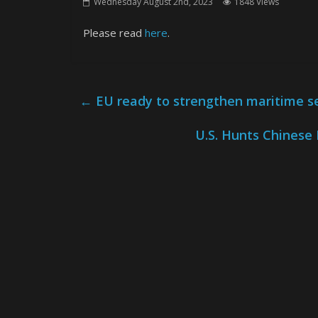
Wednesday August 2nd, 2023
1848 Views
Please read
here
.
←
EU ready to strengthen maritime sec
U.S. Hunts Chinese