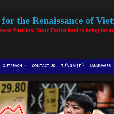
for the Renaissance of Vie
amese Patriots! Your Fatherland is being inva
OUTREACH
CONTACT US
TIẾNG VIỆT
LANGUAGES