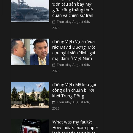
‘đón tàu sân bay Mỹ’
giữa căng thẳng thuế
quan và chiến sự Iran
Thursday August 6th,
2026
(Tiếng Việt) Vụ án ‘vua
rác’ David Dương: Một
cựu nghị viên ‘dính’ gái
mại dâm ở Việt Nam
Thursday August 6th,
2026
(Tiếng Việt) Mỹ kêu gọi
công dân chuẩn bị rời
khỏi Trung Đông
Thursday August 6th,
2026
‘What was my fault?’:
How India’s exam paper