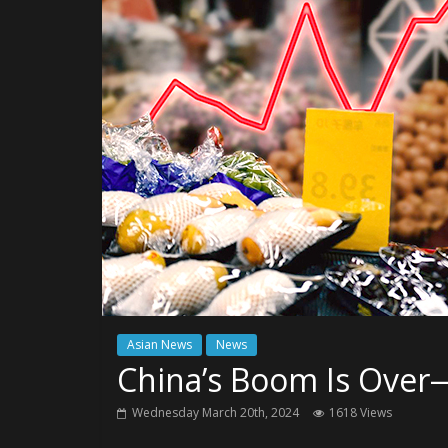
Asian News
News
China’s Boom Is Over—
Wednesday March 20th, 2024
1618 Views