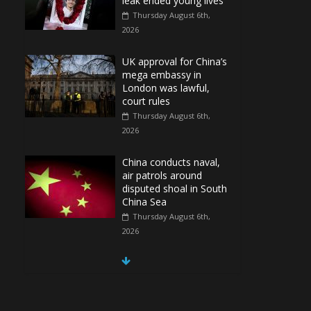
leak ended young lives
Thursday August 6th,
2026
UK approval for China’s
mega embassy in
London was lawful,
court rules
Thursday August 6th,
2026
China conducts naval,
air patrols around
disputed shoal in South
China Sea
Thursday August 6th,
2026
Spain Regains Control
of Enclave After
Migrants Overrun It
Thursday August 6th,