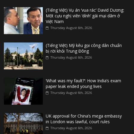
(Tiếng Việt) Vụ án ‘vua rác’ David Dương:
Một cựu nghị viên ‘dính’ gái mại dâm ở
Việt Nam
Thursday August 6th, 2026
(Tiếng Việt) Mỹ kêu gọi công dân chuẩn
bị rời khỏi Trung Đông
Thursday August 6th, 2026
‘What was my fault?’: How India’s exam
paper leak ended young lives
Thursday August 6th, 2026
UK approval for China’s mega embassy
in London was lawful, court rules
Thursday August 6th, 2026