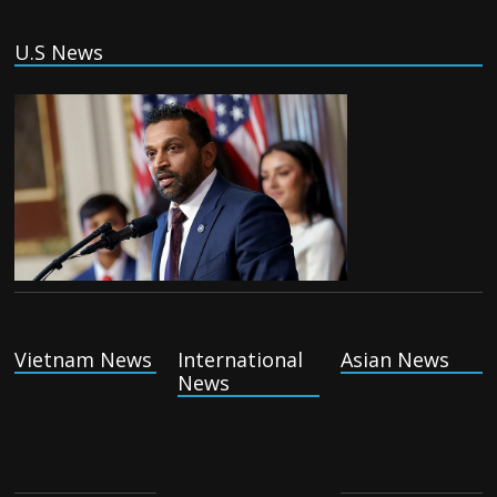
(Tiếng Việt) Israel chấp thuận cho triển
U.S News
khai lực lượng quốc tế vào Gaza
Monday August 3rd, 2026
(Tiếng Việt) Tân thủ tướng Anh tiếp tổng thống Ukraina,
thảo luận về thỏa thuận drone
Monday August 3rd, 2026
(Tiếng Việt) Trung Đông : Mỹ và Iran tạm
hạ nhiệt, ngừng oanh kích đêm thứ ba
Vietnam News
International
Asian News
liên tiếp
News
Monday August 3rd, 2026
Watch: Why are thousands of
mosquitoes being released in