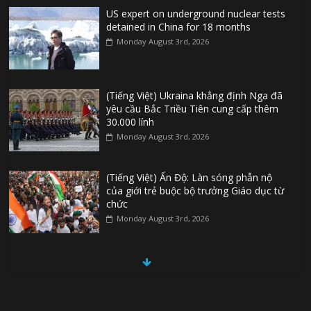
US expert on underground nuclear tests
detained in China for 18 months
Monday August 3rd, 2026
(Tiếng Việt) Ukraina khẳng định Nga đã
yêu cầu Bắc Triều Tiên cung cấp thêm
30.000 lính
Monday August 3rd, 2026
(Tiếng Việt) Ấn Độ: Làn sóng phẫn nộ
của giới trẻ buộc bộ trưởng Giáo dục từ
chức
Monday August 3rd, 2026
(Tiếng Việt) Đức: Thủ phạm vụ khủng bố
ở Berlin từng tìm cách gia nhập Nhà
nước Hồi Giáo
Monday August 3rd, 2026