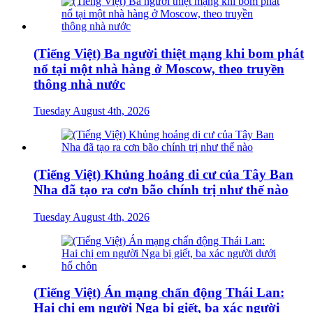
(Tiếng Việt) Ba người thiệt mạng khi bom phát
nổ tại một nhà hàng ở Moscow, theo truyền
thông nhà nước
Tuesday August 4th, 2026
(Tiếng Việt) Khủng hoảng di cư của Tây Ban
Nha đã tạo ra cơn bão chính trị như thế nào
Tuesday August 4th, 2026
(Tiếng Việt) Án mạng chấn động Thái Lan:
Hai chị em người Nga bị giết, ba xác người