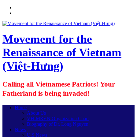
Movement for the
Renaissance of Vietnam
(Việt-Hưng)
Calling all Vietnamese Patriots! Your
Fatherland is being invaded!
Home
About Us
VH-MRVN Organization Chart
Biography of Dr. Long Nguyen
News
U.S News