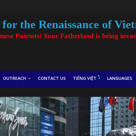
for the Renaissance of Vie
amese Patriots! Your Fatherland is being inva
OUTREACH
CONTACT US
TIẾNG VIỆT
LANGUAGES