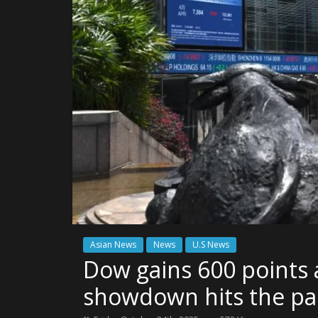
Asian News
News
U.S News
Dow gains 600 points 
showdown hits the pa