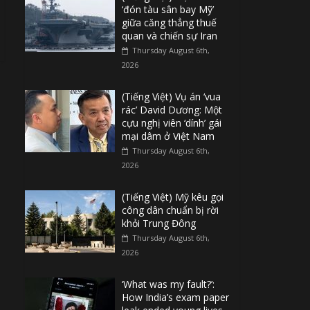
‘đón tàu sân bay Mỹ’
giữa căng thẳng thuế
quan và chiến sự Iran
Thursday August 6th,
2026
(Tiếng Việt) Vụ án ‘vua
rác’ David Dương: Một
cựu nghị viên ‘dính’ gái
mại dâm ở Việt Nam
Thursday August 6th,
2026
(Tiếng Việt) Mỹ kêu gọi
công dân chuẩn bị rời
khỏi Trung Đông
Thursday August 6th,
2026
‘What was my fault?’:
How India’s exam paper