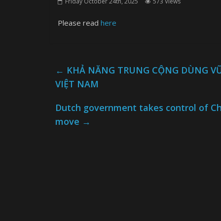
Friday October 24th, 2025
573 Views
Please read
here
←
KHẢ NĂNG TRUNG CỘNG DÙNG VŨ 
VIỆT NAM
Dutch government takes control of Ch
move
→