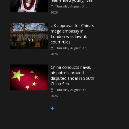
leak ended young lives
Thursday August 6th,
2026
UK approval for China’s
mega embassy in
London was lawful,
court rules
Thursday August 6th,
2026
China conducts naval,
air patrols around
disputed shoal in South
China Sea
Thursday August 6th,
2026
Spain Regains Control
of Enclave After
Migrants Overrun It
Thursday August 6th,