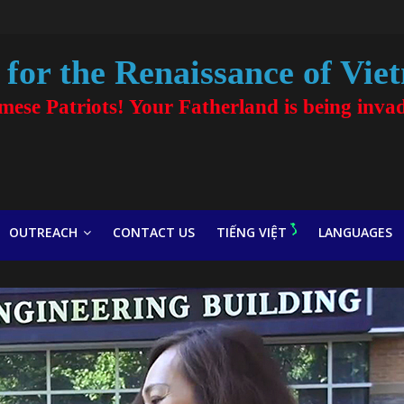
for the Renaissance of Vie
amese Patriots! Your Fatherland is being inva
OUTREACH
CONTACT US
TIẾNG VIỆT
LANGUAGES