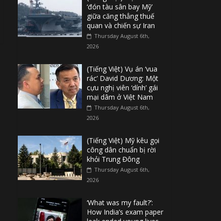
‘đón tàu sân bay Mỹ’
giữa căng thẳng thuế
quan và chiến sự Iran
Thursday August 6th,
2026
(Tiếng Việt) Vụ án ‘vua
rác’ David Dương: Một
cựu nghị viên ‘dính’ gái
mại dâm ở Việt Nam
Thursday August 6th,
2026
(Tiếng Việt) Mỹ kêu gọi
công dân chuẩn bị rời
khỏi Trung Đông
Thursday August 6th,
2026
‘What was my fault?’:
How India’s exam paper