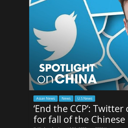
Asian News
News
U.S News
‘End the CCP’: Twitter
for fall of the Chine