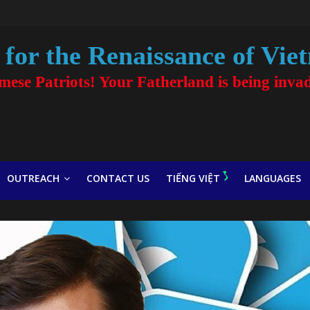
for the Renaissance of Vie
amese Patriots! Your Fatherland is being inva
OUTREACH
CONTACT US
TIẾNG VIỆT
LANGUAGES