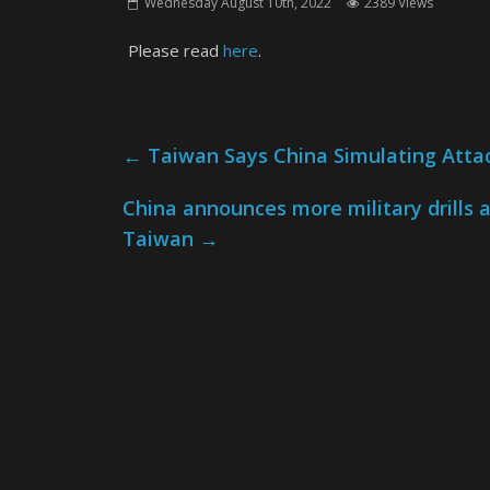
Wednesday August 10th, 2022
2389 Views
Please read
here
.
←
Taiwan Says China Simulating Attack
China announces more military drills as
Taiwan
→