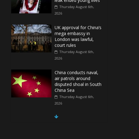
leak ended young lives
Thursday August 6th,
2026
UK approval for China’s
mega embassy in
London was lawful,
court rules
Thursday August 6th,
2026
China conducts naval,
air patrols around
disputed shoal in South
China Sea
Thursday August 6th,
2026
Spain Regains Control
of Enclave After
Migrants Overrun It
Thursday August 6th,