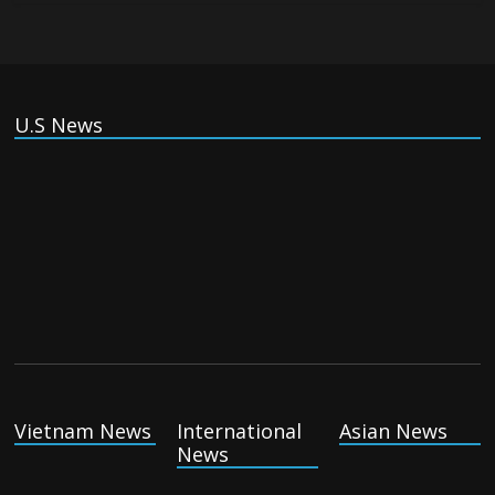
Thursday August 6th, 2026
US companies win billions in African data center deals in
U.S News
direct competition with China
Thursday August 6th, 2026
China, Russia, Iran and North Korea form ‘axis of
aggressors’ that could overwhelm US, book warns
Thursday August 6th, 2026
Vietnam News
International
Asian News
(Tiếng Việt) VinFast mất 400 triệu USD ưu đãi cho dự án nhà
News
máy xe điện tại Mỹ
Tuesday August 4th, 2026