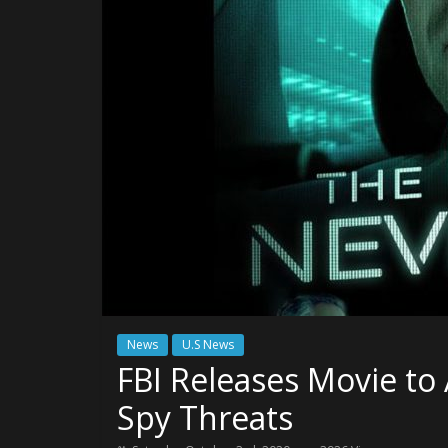
News
U.S News
FBI Releases Movie to 
Spy Threats