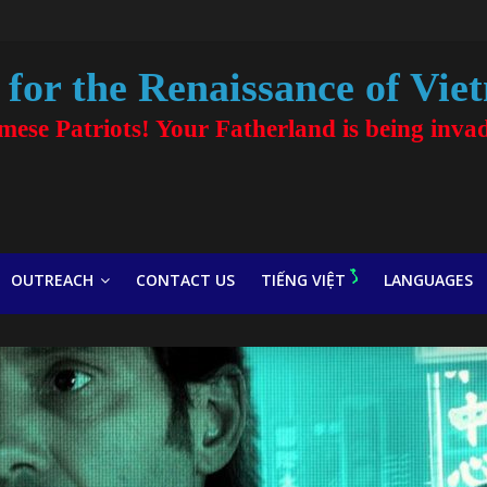
for the Renaissance of Vie
amese Patriots! Your Fatherland is being inva
OUTREACH
CONTACT US
TIẾNG VIỆT
LANGUAGES