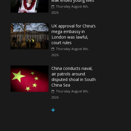
leak ended young lives
Thursday August 6th,
2026
UK approval for China’s
mega embassy in
London was lawful,
court rules
Thursday August 6th,
2026
China conducts naval,
air patrols around
disputed shoal in South
China Sea
Thursday August 6th,
2026
Spain Regains Control
of Enclave After
Migrants Overrun It
Thursday August 6th,