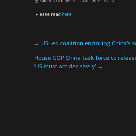
Saturday October 3rd, 2020
3926 Views
Please read
here.
←
US-led coalition encircling China’s 
House GOP China task force to releas
‘US must act decisively'
→