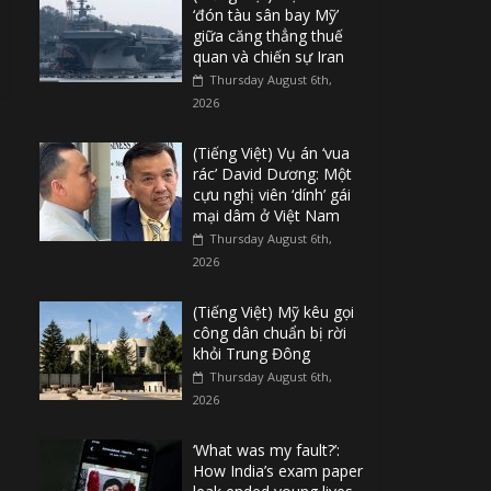
‘đón tàu sân bay Mỹ’
giữa căng thẳng thuế
quan và chiến sự Iran
Thursday August 6th,
2026
(Tiếng Việt) Vụ án ‘vua
rác’ David Dương: Một
cựu nghị viên ‘dính’ gái
mại dâm ở Việt Nam
Thursday August 6th,
2026
(Tiếng Việt) Mỹ kêu gọi
công dân chuẩn bị rời
khỏi Trung Đông
Thursday August 6th,
2026
‘What was my fault?’:
How India’s exam paper