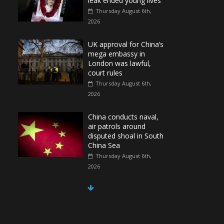
leak ended young lives
Thursday August 6th,
2026
UK approval for China’s
mega embassy in
London was lawful,
court rules
Thursday August 6th,
2026
China conducts naval,
air patrols around
disputed shoal in South
China Sea
Thursday August 6th,
2026
Spain Regains Control
of Enclave After
Migrants Overrun It
Thursday August 6th,