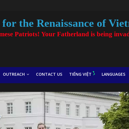
for the Renaissance of Vie
amese Patriots! Your Fatherland is being inva
OUTREACH
CONTACT US
TIẾNG VIỆT
LANGUAGES