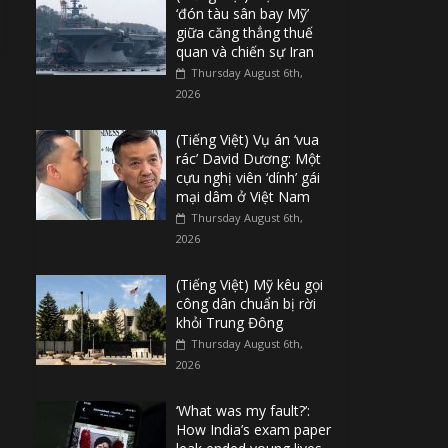
‘đón tàu sân bay Mỹ’
giữa căng thẳng thuế
quan và chiến sự Iran
Thursday August 6th,
2026
(Tiếng Việt) Vụ án ‘vua
rác’ David Dương: Một
cựu nghị viên ‘dính’ gái
mại dâm ở Việt Nam
Thursday August 6th,
2026
(Tiếng Việt) Mỹ kêu gọi
công dân chuẩn bị rời
khỏi Trung Đông
Thursday August 6th,
2026
‘What was my fault?’:
How India’s exam paper