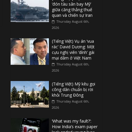
‘đón tàu sân bay Mỹ’
giữa căng thẳng thuế
quan và chiến sự Iran
Thursday August 6th,
2026
(Tiếng Việt) Vụ án ‘vua
rác’ David Dương: Một
cựu nghị viên ‘dính’ gái
mại dâm ở Việt Nam
Thursday August 6th,
2026
(Tiếng Việt) Mỹ kêu gọi
công dân chuẩn bị rời
khỏi Trung Đông
Thursday August 6th,
2026
‘What was my fault?’:
How India’s exam paper