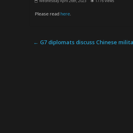
Wednesday April 26th, 2023
1776 Views
Please read
here
.
←
G7 diplomats discuss Chinese milit