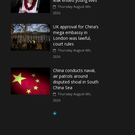
leak ended young lives
Thursday August 6th,
2026
UK approval for China’s
mega embassy in
London was lawful,
court rules
Thursday August 6th,
2026
China conducts naval,
air patrols around
disputed shoal in South
China Sea
Thursday August 6th,
2026
Spain Regains Control
of Enclave After
Migrants Overrun It
Thursday August 6th,