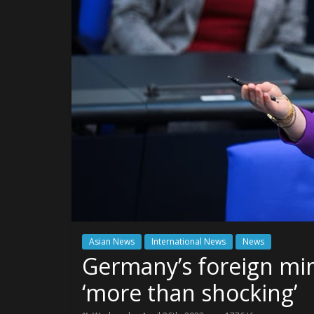
Asian News
International News
News
Germany’s foreign mini
‘more than shocking’