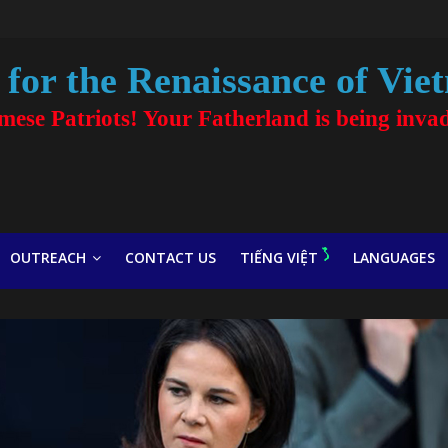
for the Renaissance of Vie
amese Patriots! Your Fatherland is being inva
OUTREACH
CONTACT US
TIẾNG VIỆT
LANGUAGES