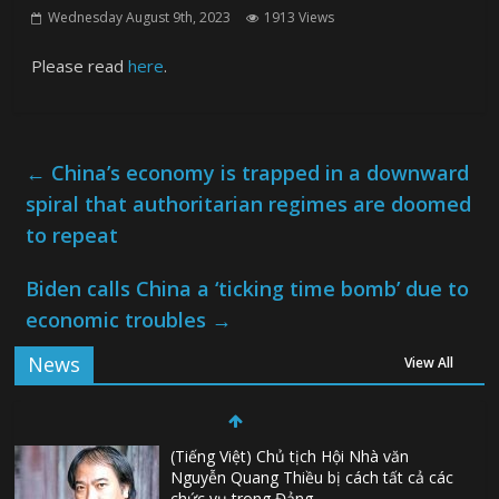
Wednesday August 9th, 2023
1913 Views
Please read
here
.
←
China’s economy is trapped in a downward
spiral that authoritarian regimes are doomed
to repeat
Biden calls China a ‘ticking time bomb’ due to
economic troubles
→
News
View All
(Tiếng Việt) Chủ tịch Hội Nhà văn
Nguyễn Quang Thiều bị cách tất cả các
chức vụ trong Đảng