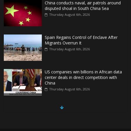
China conducts naval, air patrols around
disputed shoal in South China Sea
Thursday August 6th, 2026
Spain Regains Control of Enclave After
Migrants Overrun It
Thursday August 6th, 2026
US companies win billions in African data
center deals in direct competition with
China
Thursday August 6th, 2026
China, Russia, Iran and North Korea
form ‘axis of aggressors’ that could
overwhelm US, book warns
Thursday August 6th, 2026