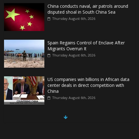
China conducts naval, air patrols around
disputed shoal in South China Sea
Thursday August 6th, 2026
Spain Regains Control of Enclave After
Migrants Overrun It
Thursday August 6th, 2026
US companies win billions in African data
center deals in direct competition with
China
Thursday August 6th, 2026
China, Russia, Iran and North Korea
form ‘axis of aggressors’ that could
overwhelm US, book warns
Thursday August 6th, 2026