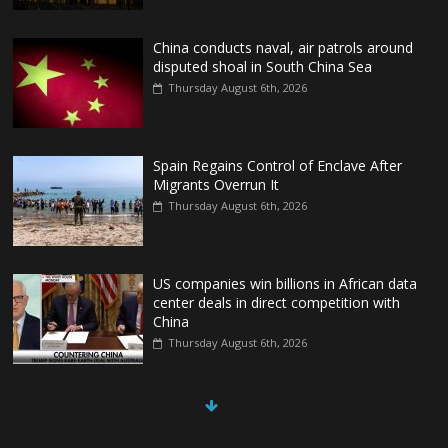
China conducts naval, air patrols around
disputed shoal in South China Sea
Thursday August 6th, 2026
Spain Regains Control of Enclave After
Migrants Overrun It
Thursday August 6th, 2026
US companies win billions in African data
center deals in direct competition with
China
Thursday August 6th, 2026
China, Russia, Iran and North Korea
form ‘axis of aggressors’ that could
overwhelm US, book warns