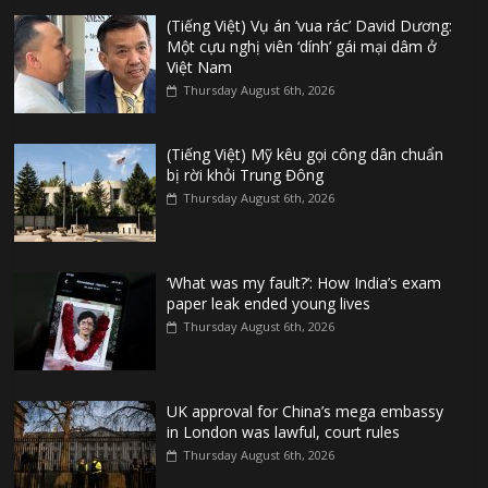
(Tiếng Việt) Vụ án ‘vua rác’ David Dương:
Một cựu nghị viên ‘dính’ gái mại dâm ở
Việt Nam
Thursday August 6th, 2026
(Tiếng Việt) Mỹ kêu gọi công dân chuẩn
bị rời khỏi Trung Đông
Thursday August 6th, 2026
‘What was my fault?’: How India’s exam
paper leak ended young lives
Thursday August 6th, 2026
UK approval for China’s mega embassy
in London was lawful, court rules
Thursday August 6th, 2026