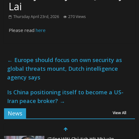
Lai
Thursday April 23rd, 2026
270 Views
Please read
here
←
Europe should focus on own security as
global threats mount, Dutch intelligence
agency says
Is China positioning itself to become a US-
Iran peace broker?
→
News
View All
(Tiếng Việt) Chủ tịch Hội Nhà văn