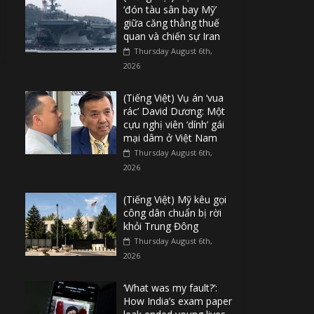
‘đón tàu sân bay Mỹ’
giữa căng thẳng thuế
quan và chiến sự Iran
Thursday August 6th,
2026
(Tiếng Việt) Vụ án ‘vua
rác’ David Dương: Một
cựu nghị viên ‘dính’ gái
mại dâm ở Việt Nam
Thursday August 6th,
2026
(Tiếng Việt) Mỹ kêu gọi
công dân chuẩn bị rời
khỏi Trung Đông
Thursday August 6th,
2026
‘What was my fault?’:
How India’s exam paper