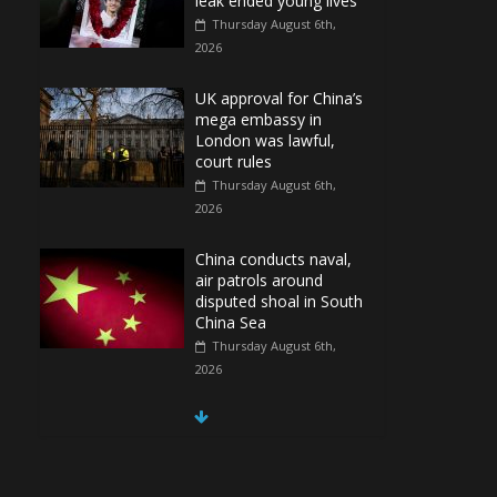
leak ended young lives
Thursday August 6th,
2026
UK approval for China’s
mega embassy in
London was lawful,
court rules
Thursday August 6th,
2026
China conducts naval,
air patrols around
disputed shoal in South
China Sea
Thursday August 6th,
2026
Spain Regains Control
of Enclave After
Migrants Overrun It
Thursday August 6th,