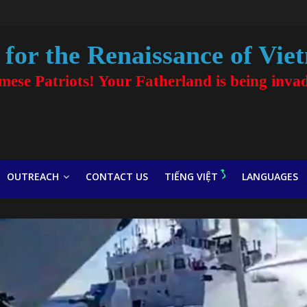
for the Renaissance of Vie
amese Patriots! Your Fatherland is being inva
OUTREACH
CONTACT US
TIẾNG VIỆT
LANGUAGES