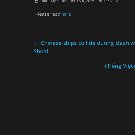
Thursday September 18th, 2025
735 Views
Please read
here
←
Chinese ships collide during clash 
Shoal
(Tiếng Việ