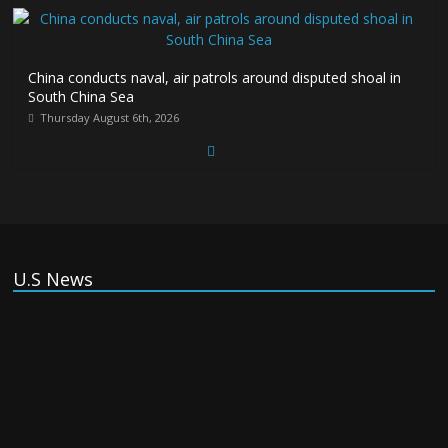
China conducts naval, air patrols around disputed shoal in
South China Sea
Thursday August 6th, 2026
Spain Regains Control of Enclave After
Migrants Overrun It
Thursday August 6th, 2026
U.S News
US companies win billions in African data
center deals in direct competition with
China
Thursday August 6th, 2026
China, Russia, Iran and North Korea
form ‘axis of aggressors’ that could
overwhelm US, book warns