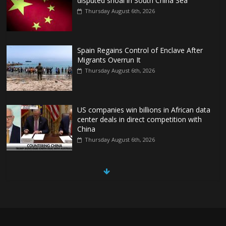
disputed shoal in South China Sea
Thursday August 6th, 2026
Spain Regains Control of Enclave After
Migrants Overrun It
Thursday August 6th, 2026
US companies win billions in African data
center deals in direct competition with
China
Thursday August 6th, 2026
China, Russia, Iran and North Korea
form ‘axis of aggressors’ that could
overwhelm US, book warns
Thursday August 6th, 2026