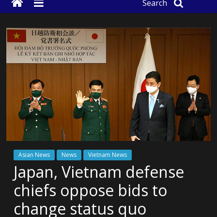
Search
Asian News
News
Vietnam News
Japan, Vietnam defense
chiefs oppose bids to
change status quo