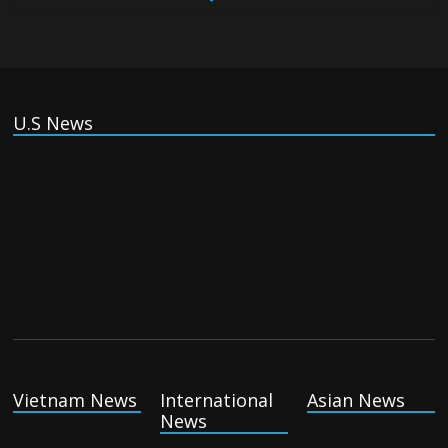
China, Russia, Iran and North Korea form ‘axis of
aggressors’ that could overwhelm US, book warns
Thursday August 6th, 2026
U.S News
(Tiếng Việt) VinFast mất 400 triệu USD ưu đãi cho dự án nhà
máy xe điện tại Mỹ
Tuesday August 4th, 2026
(Tiếng Việt) Trung Quốc va chạm với Philippines trong khi
vẫn cứu thuyền viên Việt Nam, vì sao?
Tuesday August 4th, 2026
Vietnam News
International
Asian News
News