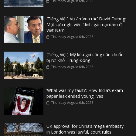
Thursday August 6th, 2026
(Tiếng Việt) Vụ án ‘vua rác’ David Dương:
Một cựu nghị viên ‘dính’ gái mại dâm ở
Việt Nam
Thursday August 6th, 2026
(Tiếng Việt) Mỹ kêu gọi công dân chuẩn
bị rời khỏi Trung Đông
Thursday August 6th, 2026
‘What was my fault?’: How India’s exam
paper leak ended young lives
Thursday August 6th, 2026
UK approval for China’s mega embassy
in London was lawful, court rules