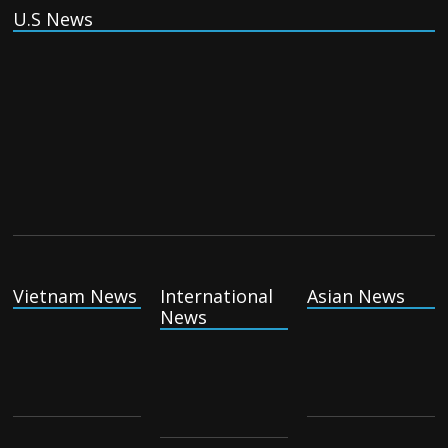
U.S News
(Tiếng Việt) VinFast mất 400 triệu USD
ưu đãi cho dự án nhà máy xe điện tại Mỹ
Tuesday August 4th, 2026
(Tiếng Việt) Trung Quốc va chạm với
Philippines trong khi vẫn cứu thuyền viên
Việt Nam, vì sao?
Tuesday August 4th, 2026
(Tiếng Việt) Ba người thiệt mạng khi bom
phát nổ tại một nhà hàng ở Moscow,
Vietnam News
International
Asian News
theo truyền thông nhà nước
News
Tuesday August 4th, 2026
(Tiếng Việt) Khủng hoảng di cư của Tây
Ban Nha đã tạo ra cơn bão chính trị như
thế nào
Tuesday August 4th, 2026