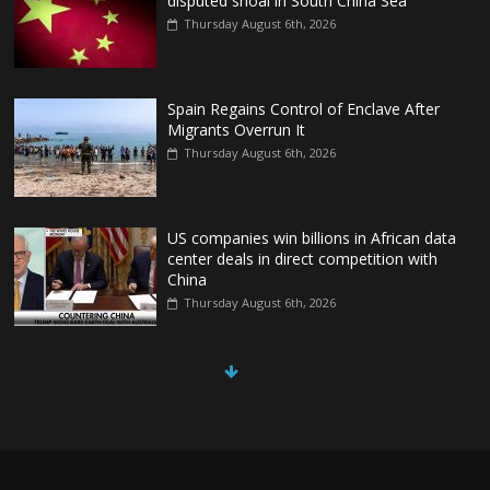
disputed shoal in South China Sea
Thursday August 6th, 2026
Spain Regains Control of Enclave After
Migrants Overrun It
Thursday August 6th, 2026
US companies win billions in African data
center deals in direct competition with
China
Thursday August 6th, 2026
China, Russia, Iran and North Korea
form ‘axis of aggressors’ that could
overwhelm US, book warns
Thursday August 6th, 2026