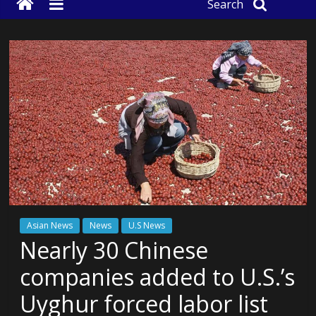
Search
Asian News
News
U.S News
Nearly 30 Chinese
companies added to U.S.’s
Uyghur forced labor list