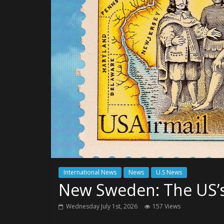
International News
News
U.S News
New Sweden: The US’s l
Wednesday July 1st, 2026
157 Views