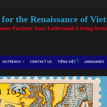
for the Renaissance of Vie
amese Patriots! Your Fatherland is being inva
OUTREACH
CONTACT US
TIẾNG VIỆT
LANGUAGES