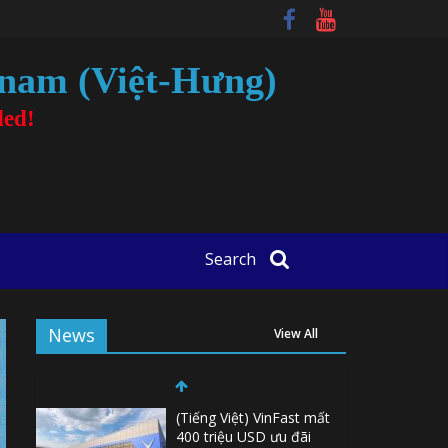
tnam (Việt-Hưng)
ded!
Search
News
View All
(Tiếng Việt) VinFast mất
400 triệu USD ưu đãi