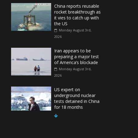
China reports reusable
rocket breakthrough as
it vies to catch up with
the US
Monday August 3rd,
2026
Iran appears to be
preparing a major test
of America’s blockade
Monday August 3rd,
2026
US expert on
underground nuclear
tests detained in China
for 18 months
Monday August 3rd,
2026
(Tiếng Việt) Ukraina