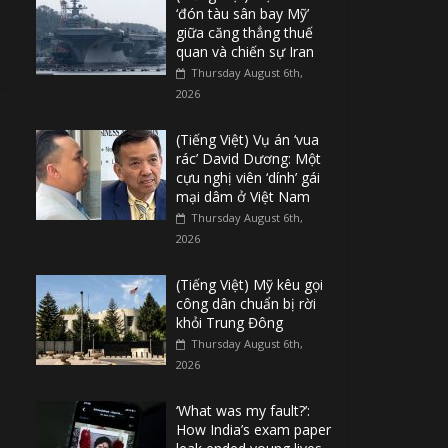
‘đón tàu sân bay Mỹ’
giữa căng thẳng thuế
quan và chiến sự Iran
Thursday August 6th,
2026
(Tiếng Việt) Vụ án ‘vua
rác’ David Dương: Một
cựu nghị viên ‘dính’ gái
mại dâm ở Việt Nam
Thursday August 6th,
2026
(Tiếng Việt) Mỹ kêu gọi
công dân chuẩn bị rời
khỏi Trung Đông
Thursday August 6th,
2026
‘What was my fault?’:
How India’s exam paper