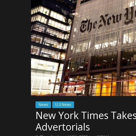
News
U.S News
New York Times Take
Advertorials