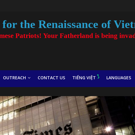
for the Renaissance of Vie
amese Patriots! Your Fatherland is being inva
OUTREACH
CONTACT US
TIẾNG VIỆT
LANGUAGES