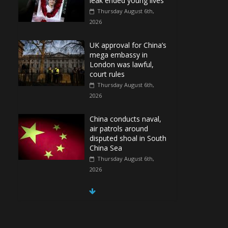
leak ended young lives
Thursday August 6th,
2026
UK approval for China’s
mega embassy in
London was lawful,
court rules
Thursday August 6th,
2026
China conducts naval,
air patrols around
disputed shoal in South
China Sea
Thursday August 6th,
2026
Spain Regains Control
of Enclave After
Migrants Overrun It
Thursday August 6th,