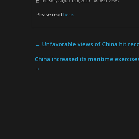
Thursday August 13th, 2020
3631 Views
Please read
here.
←
Unfavorable views of China hit recor
China increased its maritime exercis
→