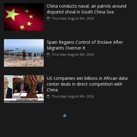
China conducts naval, air patrols around
disputed shoal in South China Sea
Thursday August 6th, 2026
Spain Regains Control of Enclave After
Migrants Overrun It
Thursday August 6th, 2026
US companies win billions in African data
center deals in direct competition with
China
Thursday August 6th, 2026
China, Russia, Iran and North Korea
form ‘axis of aggressors’ that could
overwhelm US, book warns
Thursday August 6th, 2026