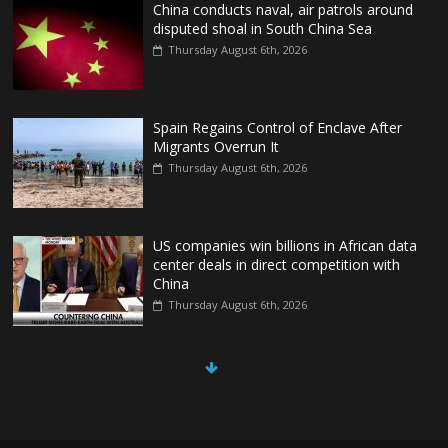
China conducts naval, air patrols around
disputed shoal in South China Sea
Thursday August 6th, 2026
Spain Regains Control of Enclave After
Migrants Overrun It
Thursday August 6th, 2026
US companies win billions in African data
center deals in direct competition with
China
Thursday August 6th, 2026
China, Russia, Iran and North Korea
form ‘axis of aggressors’ that could
overwhelm US, book warns
Thursday August 6th, 2026