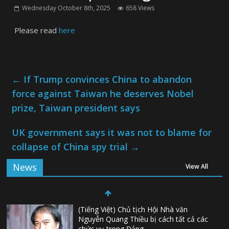
Wednesday October 8th, 2025
658 Views
Please read
here
←
If Trump convinces China to abandon
force against Taiwan he deserves Nobel
prize, Taiwan president says
UK government says it was not to blame for
collapse of China spy trial
→
News
View All
(Tiếng Việt) Chủ tịch Hội Nhà văn
Nguyễn Quang Thiều bị cách tất cả các
chức vụ trong Đảng