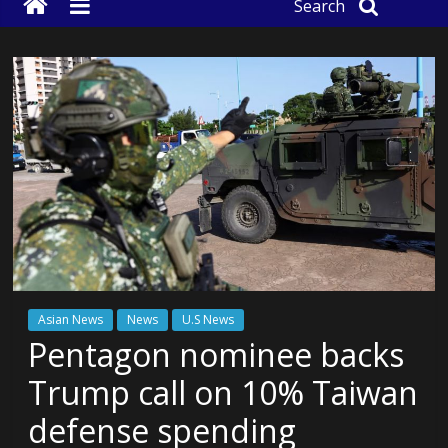
Search
Asian News
News
U.S News
Pentagon nominee backs
Trump call on 10% Taiwan
defense spending