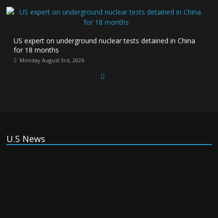
US expert on underground nuclear tests detained in China
for 18 months
Monday August 3rd, 2026
(Tiếng Việt) Ukraina khẳng định Nga đã yêu cầu Bắc Triều
Tiên cung cấp thêm 30.000 lính
Monday August 3rd, 2026
U.S News
(Tiếng Việt) Ấn Độ: Làn sóng phẫn nộ của giới trẻ buộc bộ
trưởng Giáo dục từ chức
Monday August 3rd, 2026