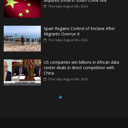
disputed shoal in South China Sea
Thursday August 6th, 2026
Spain Regains Control of Enclave After
Migrants Overrun It
Thursday August 6th, 2026
US companies win billions in African data
center deals in direct competition with
China
Thursday August 6th, 2026
China, Russia, Iran and North Korea
form ‘axis of aggressors’ that could
overwhelm US, book warns
Thursday August 6th, 2026