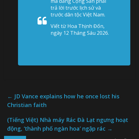
mà đảng Cộng Sản phải
trả lời trước lịch sử và
trước dân tộc Việt Nam.
Viết từ Hoa Thịnh Đốn,
ngày 12 Tháng Sáu 2026.
←
JD Vance explains how he once lost his
Christian faith
(Tiếng Việt) Nhà máy Rác Đà Lạt ngưng hoạt
động, ‘thành phố ngàn hoa’ ngập rác
→