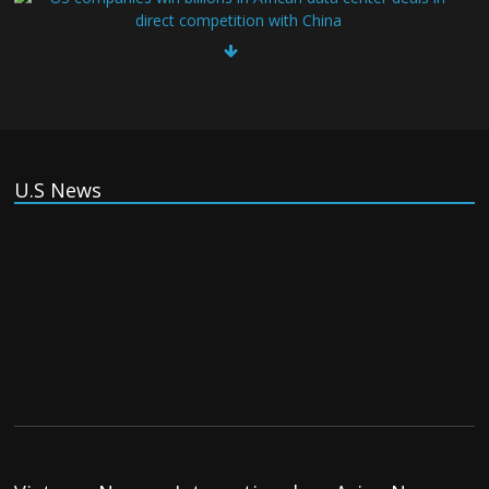
US companies win billions in African data center deals in
direct competition with China
Thursday August 6th, 2026
China, Russia, Iran and North Korea
form ‘axis of aggressors’ that could
U.S News
overwhelm US, book warns
Thursday August 6th, 2026
(Tiếng Việt) VinFast mất 400 triệu USD
ưu đãi cho dự án nhà máy xe điện tại Mỹ
Tuesday August 4th, 2026
(Tiếng Việt) Trung Quốc va chạm với
Philippines trong khi vẫn cứu thuyền viên
Việt Nam, vì sao?
Tuesday August 4th, 2026