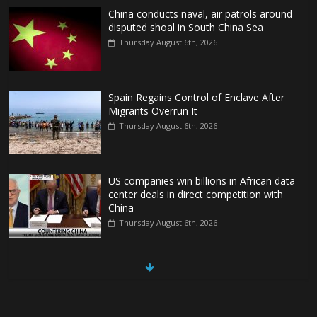
China conducts naval, air patrols around
disputed shoal in South China Sea
Thursday August 6th, 2026
Spain Regains Control of Enclave After
Migrants Overrun It
Thursday August 6th, 2026
US companies win billions in African data
center deals in direct competition with
China
Thursday August 6th, 2026
China, Russia, Iran and North Korea
form ‘axis of aggressors’ that could
overwhelm US, book warns
Thursday August 6th, 2026