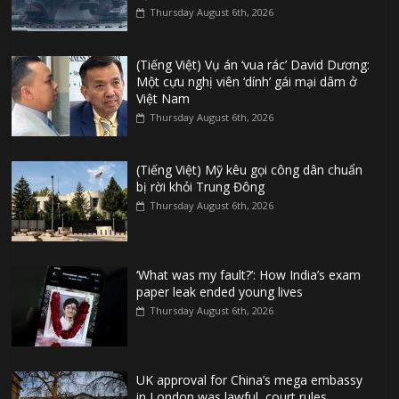
Thursday August 6th, 2026
(Tiếng Việt) Vụ án ‘vua rác’ David Dương:
Một cựu nghị viên ‘dính’ gái mại dâm ở
Việt Nam
Thursday August 6th, 2026
(Tiếng Việt) Mỹ kêu gọi công dân chuẩn
bị rời khỏi Trung Đông
Thursday August 6th, 2026
‘What was my fault?’: How India’s exam
paper leak ended young lives
Thursday August 6th, 2026
UK approval for China’s mega embassy
in London was lawful, court rules