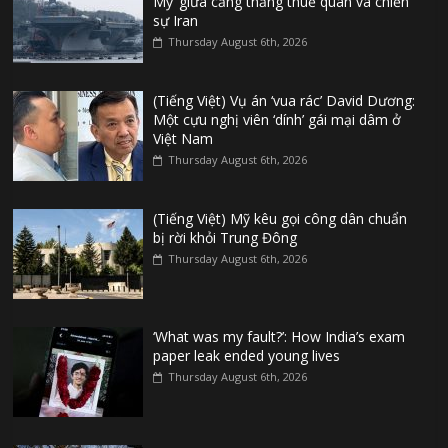
Mỹ’ giữa căng thẳng thuế quan và chiến
sự Iran
Thursday August 6th, 2026
(Tiếng Việt) Vụ án ‘vua rác’ David Dương:
Một cựu nghị viên ‘dính’ gái mại dâm ở
Việt Nam
Thursday August 6th, 2026
(Tiếng Việt) Mỹ kêu gọi công dân chuẩn
bị rời khỏi Trung Đông
Thursday August 6th, 2026
‘What was my fault?’: How India’s exam
paper leak ended young lives
Thursday August 6th, 2026