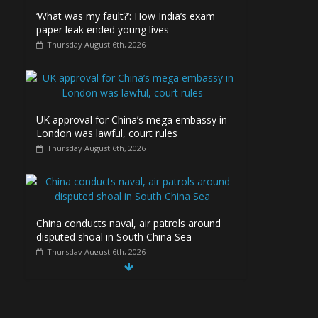
‘What was my fault?’: How India’s exam
paper leak ended young lives
Thursday August 6th, 2026
UK approval for China’s mega embassy in
London was lawful, court rules
Thursday August 6th, 2026
China conducts naval, air patrols around
disputed shoal in South China Sea
Thursday August 6th, 2026
Spain Regains Control
of Enclave After
Migrants Overrun It