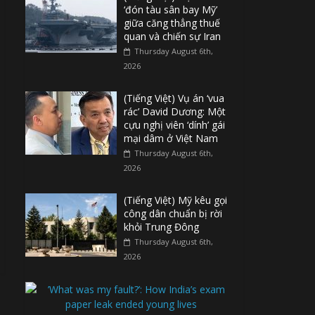
‘đón tàu sân bay Mỹ’
giữa căng thẳng thuế
quan và chiến sự Iran
Thursday August 6th,
2026
(Tiếng Việt) Vụ án ‘vua
rác’ David Dương: Một
cựu nghị viên ‘dính’ gái
mại dâm ở Việt Nam
Thursday August 6th,
2026
(Tiếng Việt) Mỹ kêu gọi
công dân chuẩn bị rời
khỏi Trung Đông
Thursday August 6th,
2026