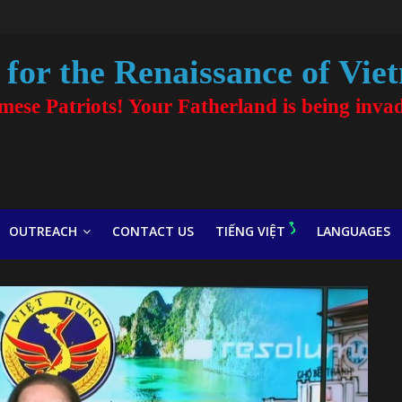
for the Renaissance of Vie
amese Patriots! Your Fatherland is being inva
OUTREACH
CONTACT US
TIẾNG VIỆT
LANGUAGES