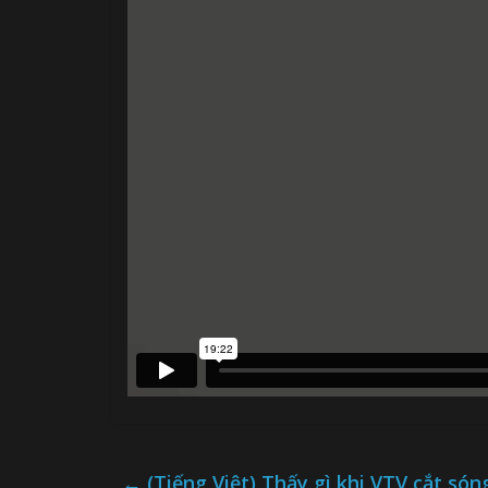
←
(Tiếng Việt) Thấy gì khi VTV cắt só