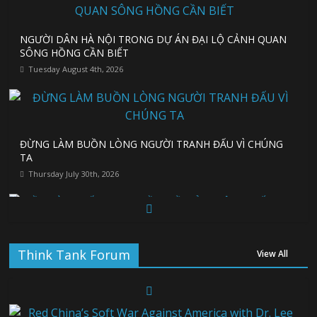
NGƯỜI DÂN HÀ NỘI TRONG DỰ ÁN ĐẠI LỘ CẢNH QUAN
China reports reusable rocket breakthrough as it vies to
SÔNG HỒNG CẦN BIẾT
catch up with the US
Tuesday August 4th, 2026
Monday August 3rd, 2026
ĐỪNG LÀM BUỒN LÒNG NGƯỜI TRANH ĐẤU VÌ CHÚNG
Iran appears to be preparing a major test of America’s
TA
blockade
Thursday July 30th, 2026
Monday August 3rd, 2026
ĐIỀU GÌ QUYẾT ĐỊNH TIỀN ĐỒ CỦA MỘT QUỐC GIA?
Wednesday July 22nd, 2026
Think Tank Forum
View All