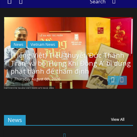
Search
News
Vietnam News
(Tiếng Việt) Tiểu thuyết ‘Đức Thánh
Trần’ và bộ ‘Hùng Khí Đông A’ bị dừng
phát hành để thẩm định
Thursday August 6th, 2026
News
View All