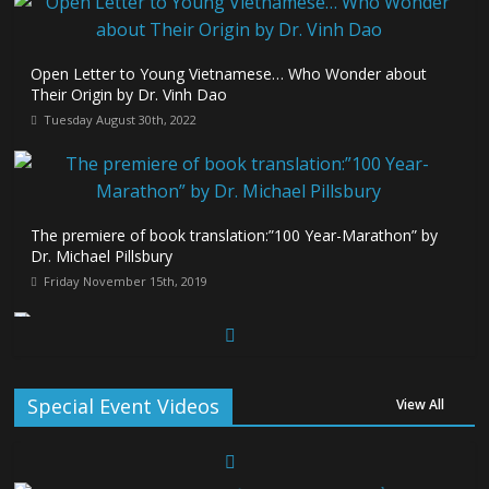
Open Letter to Young Vietnamese… Who Wonder about
Their Origin by Dr. Vinh Dao
Tuesday August 30th, 2022
The premiere of book translation:”100 Year-Marathon” by
Dr. Michael Pillsbury
Friday November 15th, 2019
Le
tte
r
to my beloved children and grandchildren
Special Event Videos
View All
Tuesday April 9th, 2019