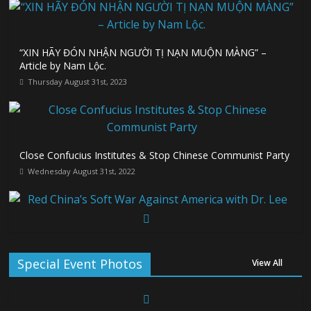
“XIN HÃY ĐÓN NHẬN NGƯỜI TỊ NẠN MUỘN MÀNG” –
Article by Nam Lộc.
Thursday August 31st, 2023
Close Confucius Institutes & Stop Chinese Communist Party
Wednesday August 31st, 2022
Red China’s Soft War Against America with Dr. Lee Edwards
on July 30, 2022
Special Event Photos
View All
Tuesday August 30th, 2022