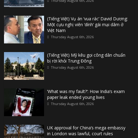
Thursday August 6th, 2026
(Tiếng Việt) Vụ án ‘vua rác’ David Dương:
Một cựu nghị viên ‘dính’ gái mại dâm ở
Việt Nam
Thursday August 6th, 2026
(Tiếng Việt) Mỹ kêu gọi công dân chuẩn
bị rời khỏi Trung Đông
Thursday August 6th, 2026
‘What was my fault?’: How India’s exam
paper leak ended young lives
Thursday August 6th, 2026
UK approval for China’s mega embassy
in London was lawful, court rules