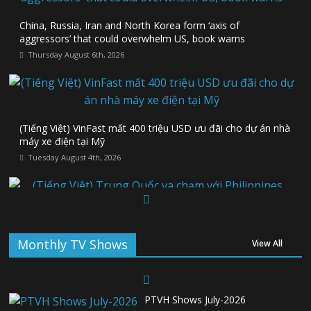
China, Russia, Iran and North Korea form ‘axis of
aggressors’ that could overwhelm US, book warns
Thursday August 6th, 2026
(Tiếng Việt) VinFast mất 400 triệu USD ưu đãi cho dự án nhà
máy xe điện tại Mỹ
Tuesday August 4th, 2026
(Tiếng Việt) Trung Quốc va chạm với Philippines trong khi
Monthly TV Shows
vẫn cứu thuyền viên Việt Nam, vì sao?
View All
Tuesday August 4th, 2026
(Tiếng Việt) Ba người thiệt mạng khi bom
phát nổ tại một nhà hàng ở Moscow,
PTVH Shows July-2026