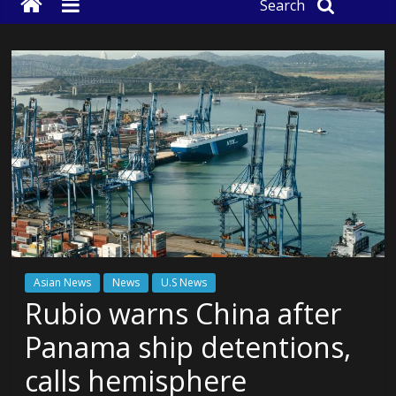
Search
Asian News
News
U.S News
Rubio warns China after
Panama ship detentions,
calls hemisphere