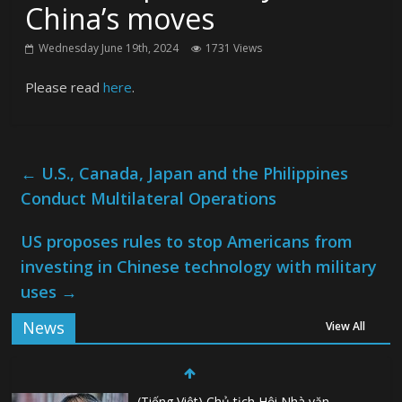
China’s moves
Wednesday June 19th, 2024
1731 Views
Please read
here
.
←
U.S., Canada, Japan and the Philippines
Conduct Multilateral Operations
US proposes rules to stop Americans from
investing in Chinese technology with military
uses
→
News
View All
(Tiếng Việt) Chủ tịch Hội Nhà văn