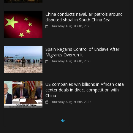
China conducts naval, air patrols around
disputed shoal in South China Sea
Thursday August 6th, 2026
Spain Regains Control of Enclave After
Migrants Overrun It
Thursday August 6th, 2026
US companies win billions in African data
center deals in direct competition with
China
Thursday August 6th, 2026
China, Russia, Iran and North Korea
form ‘axis of aggressors’ that could
overwhelm US, book warns