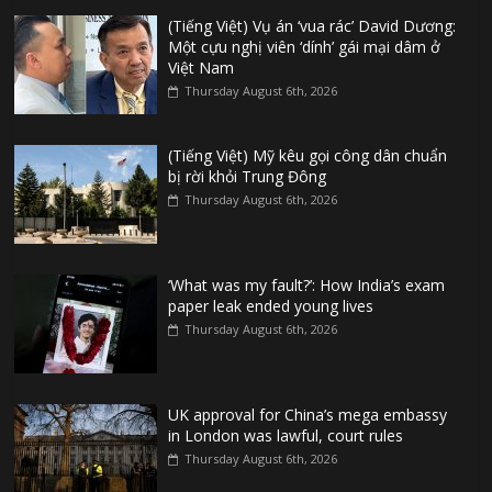
(Tiếng Việt) Vụ án ‘vua rác’ David Dương:
Một cựu nghị viên ‘dính’ gái mại dâm ở
Việt Nam
Thursday August 6th, 2026
(Tiếng Việt) Mỹ kêu gọi công dân chuẩn
bị rời khỏi Trung Đông
Thursday August 6th, 2026
‘What was my fault?’: How India’s exam
paper leak ended young lives
Thursday August 6th, 2026
UK approval for China’s mega embassy
in London was lawful, court rules
Thursday August 6th, 2026