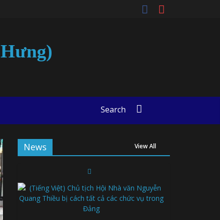
t-Hưng)
Search
News
View All