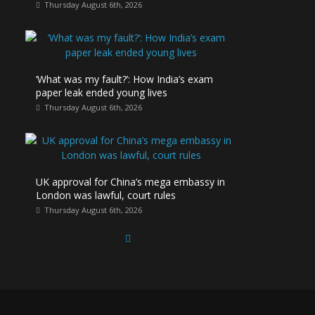
Thursday August 6th, 2026
‘What was my fault?’: How India’s exam
paper leak ended young lives
Thursday August 6th, 2026
UK approval for China’s mega embassy in
London was lawful, court rules
Thursday August 6th, 2026
China conducts naval, air patrols around
disputed shoal in South China Sea
Thursday August 6th, 2026