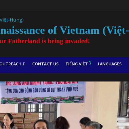
naissance of Vietnam (Việ
our Fatherland is being invaded!
OUTREACH
CONTACT US
TIẾNG VIỆT
LANGUAGES