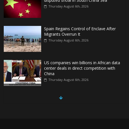
disputed shoal in South China Sea
Thursday August 6th, 2026
Spain Regains Control of Enclave After
Migrants Overrun It
Thursday August 6th, 2026
US companies win billions in African data
center deals in direct competition with
China
Thursday August 6th, 2026
China, Russia, Iran and North Korea form ‘axis of
aggressors’ that could overwhelm US, book warns
Thursday August 6th, 2026