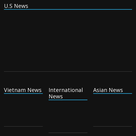
U.S News
(Tiếng Việt) VinFast mất 400 triệu USD ưu đãi cho dự án nhà
máy xe điện tại Mỹ
Tuesday August 4th, 2026
(Tiếng Việt) Trung Quốc va chạm với Philippines trong khi
vẫn cứu thuyền viên Việt Nam, vì sao?
Tuesday August 4th, 2026
Vietnam News
International
Asian News
News
(Tiếng Việt) Ba người thiệt mạng khi bom phát nổ tại một
nhà hàng ở Moscow, theo truyền thông nhà nước
Tuesday August 4th, 2026