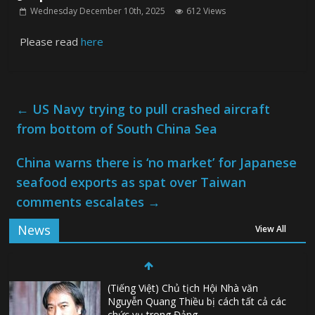
Wednesday December 10th, 2025
612 Views
Please read
here
←
US Navy trying to pull crashed aircraft
from bottom of South China Sea
China warns there is ‘no market’ for Japanese
seafood exports as spat over Taiwan
comments escalates
→
News
View All
(Tiếng Việt) Chủ tịch Hội Nhà văn
Nguyễn Quang Thiều bị cách tất cả các
chức vụ trong Đảng