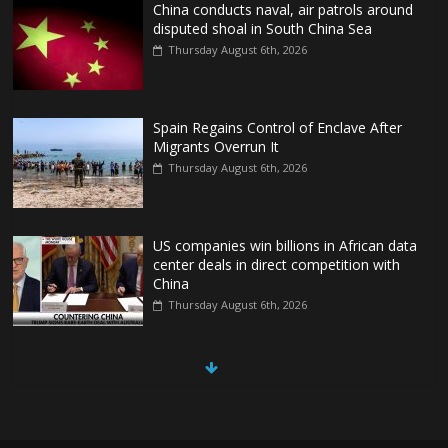
China conducts naval, air patrols around
disputed shoal in South China Sea
Thursday August 6th, 2026
Spain Regains Control of Enclave After
Migrants Overrun It
Thursday August 6th, 2026
US companies win billions in African data
center deals in direct competition with
China
Thursday August 6th, 2026
China, Russia, Iran and North Korea
form ‘axis of aggressors’ that could
overwhelm US, book warns
Thursday August 6th, 2026